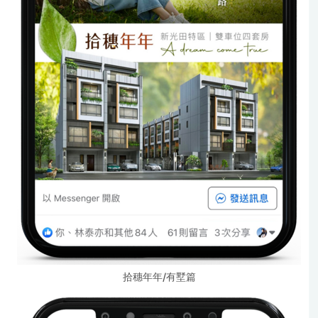
拾穗年年/有墅篇