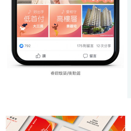
睿鍇馥築/衝動篇