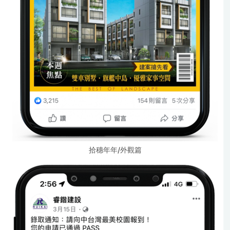
拾穗年年/外觀篇