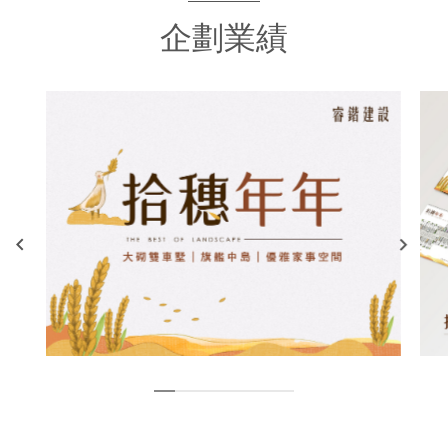
企劃業績
keyboard_arrow_left
keyboard_arrow_right