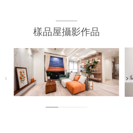
樣品屋攝影作品
keyboard_arrow_left
keyboard_arrow_right